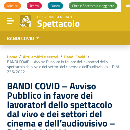
Vai ai contenuti
Musica
Teatro
Danza
Circo e Spettacolo viaggiante
Al
Vai al menu di navigazione
Vai al footer
DIREZIONE GENERALE
Spettacolo
Attiva / disattiva la navigazione
BANDI COVID
Home
/
Altri ambiti e settori
/
Bandi Covid
/
BANDI COVID – Avviso Pubblico in favore dei lavoratori dello
spettacolo dal vivo e dei settori del cinema e dell’audiovisivo – D.M.
236/2022
BANDI COVID – Avviso
Pubblico in favore dei
lavoratori dello spettacolo
dal vivo e dei settori del
cinema e dell’audiovisivo –