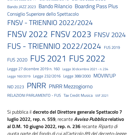
Bando Rilancio
Boarding Pass Plus
Bando JAZZ 2023
Consiglio Superiore dello Spettacolo
FNSV - TRIENNIO 2022/2024
FNSV 2023
FNSV 2022
FNSV 2024
FUS - TRIENNIO 2022/2024
FUS 2019
FUS 2021
FUS 2022
FUS 2020
Legge 27 dicembre 2019 n. 160
Legge 30 dicembre 2021 - n. 234
MOVIN'UP
Legge 232/2016
Legge 388/2000
Legge 160/2019
PNRR
PNRR Mezzogiorno
NID 2023
RELAZIONI PARLAMENTO - FUS
Tax Credit Musica
VVF 2021
Si pubblica il
decreto del Direttore generale Spettacolo 7
luglio 2022, rep. n. 559
, recante
Avviso Pubblico
relativo
al D.M. 10 giugno 2022, rep. n. 236
recante
Riparto di
quota parte del fondo di cui all’articolo 89 del decreto-legge