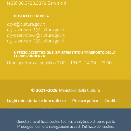
(+39) 06.6723.3379 Servizio II
POSTA ELETTRONICA
dg-s@cultura.gov.it
dg-s.servizio-1@cultura.gov.it
dg-s.servizio-2@cultura.gov.it
dg-s.servizio-3@cultura.gov.it
UFFICIO ACCETTAZIONE, SMISTAMENTO E TRASPORTO DELLA
CORRISPONDENZA
Orari apertura al pubblico 9:00 - 13:00 , 14:00 - 15:00
©
2021–2026
, Ministero della Cultura
Sezione Link Utili
|
|
|
Loghi ministeriali e loro utilizzo
Privacy policy
Crediti
|
Contatti
Accessibilità
Questo sito utilizza cookie tecnici, analytics e di terze parti.
Proseguendo nella navigazione accetti l’utilizzo dei cookie.