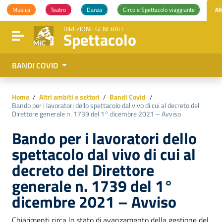
Vai ai contenuti
Musica
Teatro
Danza
Circo e Spettacolo viaggiante
Al
Vai al menu di navigazione
Vai al footer
DIREZIONE GENERALE
Spettacolo
Attiva / disattiva la navigazione
BANDI COVID
Home
/
Altri ambiti e settori
/
Bandi Covid
/
Bando per i lavoratori dello spettacolo dal vivo di cui al decreto del
Direttore generale n. 1739 del 1° dicembre 2021 – Avviso
Bando per i lavoratori dello
spettacolo dal vivo di cui al
decreto del Direttore
generale n. 1739 del 1°
dicembre 2021 – Avviso
Chiarimenti circa lo stato di avanzamento della gestione del