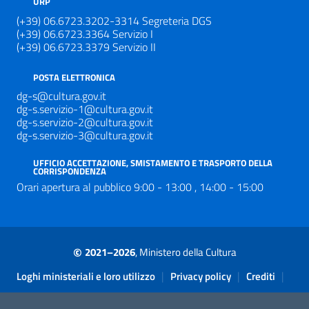
URP
(+39) 06.6723.3202-3314 Segreteria DGS
(+39) 06.6723.3364 Servizio I
(+39) 06.6723.3379 Servizio II
POSTA ELETTRONICA
dg-s@cultura.gov.it
dg-s.servizio-1@cultura.gov.it
dg-s.servizio-2@cultura.gov.it
dg-s.servizio-3@cultura.gov.it
UFFICIO ACCETTAZIONE, SMISTAMENTO E TRASPORTO DELLA
CORRISPONDENZA
Orari apertura al pubblico 9:00 - 13:00 , 14:00 - 15:00
©
2021–2026
, Ministero della Cultura
Sezione Link Utili
|
|
|
Loghi ministeriali e loro utilizzo
Privacy policy
Crediti
|
Contatti
Accessibilità