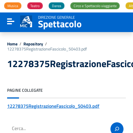
Vai ai contenuti
Musica
Teatro
Danza
Circo e Spettacolo viaggiante
Alt
Vai al menu di navigazione
Vai al footer
DIREZIONE GENERALE
Spettacolo
Attiva / disattiva la navigazione
Home
/
Repository
/
12278375RegistrazioneFascicolo_50403.pdf
12278375RegistrazioneFascic
PAGINE COLLEGATE
12278375RegistrazioneFascicolo_50403.pdf
Cerca