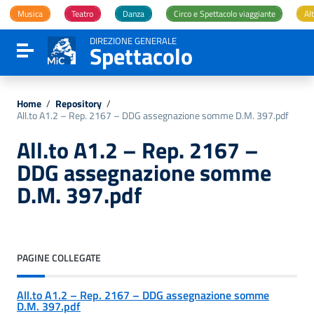
Vai ai contenuti
Musica
Teatro
Danza
Circo e Spettacolo viaggiante
Alt
Vai al menu di navigazione
Vai al footer
DIREZIONE GENERALE
Spettacolo
Attiva / disattiva la navigazione
Home
/
Repository
/
All.to A1.2 – Rep. 2167 – DDG assegnazione somme D.M. 397.pdf
All.to A1.2 – Rep. 2167 –
DDG assegnazione somme
D.M. 397.pdf
PAGINE COLLEGATE
All.to A1.2 – Rep. 2167 – DDG assegnazione somme
D.M. 397.pdf