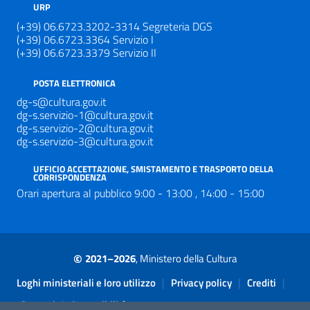
URP
(+39) 06.6723.3202-3314 Segreteria DGS
(+39) 06.6723.3364 Servizio I
(+39) 06.6723.3379 Servizio II
POSTA ELETTRONICA
dg-s@cultura.gov.it
dg-s.servizio-1@cultura.gov.it
dg-s.servizio-2@cultura.gov.it
dg-s.servizio-3@cultura.gov.it
UFFICIO ACCETTAZIONE, SMISTAMENTO E TRASPORTO DELLA
CORRISPONDENZA
Orari apertura al pubblico 9:00 - 13:00 , 14:00 - 15:00
©
2021–2026
, Ministero della Cultura
Sezione Link Utili
|
|
|
Loghi ministeriali e loro utilizzo
Privacy policy
Crediti
|
Contatti
Accessibilità