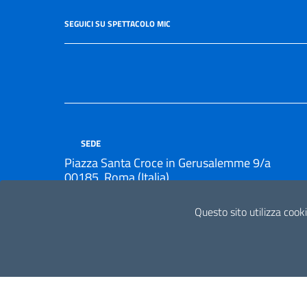
SEGUICI SU SPETTACOLO MIC
SEDE
Piazza Santa Croce in Gerusalemme 9/a
00185, Roma (Italia)
Questo sito utilizza cooki
UFFICIO ACCETTAZIONE, SMISTAMENTO E TRASPORTO D
Orari apertura al pubblico 9:00 - 13:00 , 14:00 - 15:0