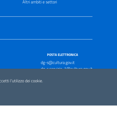
Altri ambiti e settori
POSTA ELETTRONICA
dg-s@cultura.gov.it
dg-s.servizio-1@cultura.gov.it
dg-s.servizio-2@cultura.gov.it
etti l’utilizzo dei cookie.
dg-s.servizio-3@cultura.gov.it