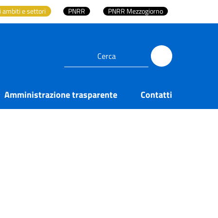
i ambiti e settori
PNRR
PNRR Mezzogiorno
Amministrazione trasparente
Contatti