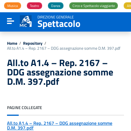
Vai ai contenuti
Musica
Teatro
Danza
Circo e Spettacolo viaggiante
Alt
Vai al menu di navigazione
Vai al footer
DIREZIONE GENERALE
Spettacolo
Attiva / disattiva la navigazione
Home
/
Repository
/
All.to A1.4 – Rep. 2167 – DDG assegnazione somme D.M. 397.pdf
All.to A1.4 – Rep. 2167 –
DDG assegnazione somme
D.M. 397.pdf
PAGINE COLLEGATE
All.to A1.4 – Rep. 2167 – DDG assegnazione somme
D.M. 397.pdf