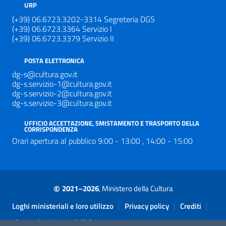
URP
(+39) 06.6723.3202-3314 Segreteria DGS
(+39) 06.6723.3364 Servizio I
(+39) 06.6723.3379 Servizio II
POSTA ELETTRONICA
dg-s@cultura.gov.it
dg-s.servizio-1@cultura.gov.it
dg-s.servizio-2@cultura.gov.it
dg-s.servizio-3@cultura.gov.it
UFFICIO ACCETTAZIONE, SMISTAMENTO E TRASPORTO DELLA
CORRISPONDENZA
Orari apertura al pubblico 9:00 - 13:00 , 14:00 - 15:00
©
2021–2026
, Ministero della Cultura
Sezione Link Utili
|
|
|
Loghi ministeriali e loro utilizzo
Privacy policy
Crediti
|
Contatti
Accessibilità