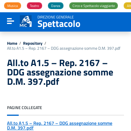
Vai ai contenuti
Musica
Teatro
Danza
Circo e Spettacolo viaggiante
Alt
Vai al menu di navigazione
Vai al footer
DIREZIONE GENERALE
Spettacolo
Attiva / disattiva la navigazione
Home
/
Repository
/
All.to A1.5 – Rep. 2167 – DDG assegnazione somme D.M. 397.pdf
All.to A1.5 – Rep. 2167 –
DDG assegnazione somme
D.M. 397.pdf
PAGINE COLLEGATE
All.to A1.5 – Rep. 2167 – DDG assegnazione somme
D.M. 397.pdf