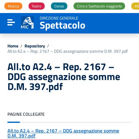
Vai ai contenuti
Musica
Teatro
Danza
Circo e Spettacolo viaggiante
Alt
Vai al menu di navigazione
Vai al footer
DIREZIONE GENERALE
Spettacolo
Attiva / disattiva la navigazione
Home
/
Repository
/
All.to A2.4 – Rep. 2167 – DDG assegnazione somme D.M. 397.pdf
All.to A2.4 – Rep. 2167 –
DDG assegnazione somme
D.M. 397.pdf
PAGINE COLLEGATE
All.to A2.4 – Rep. 2167 – DDG assegnazione somme
D.M. 397.pdf