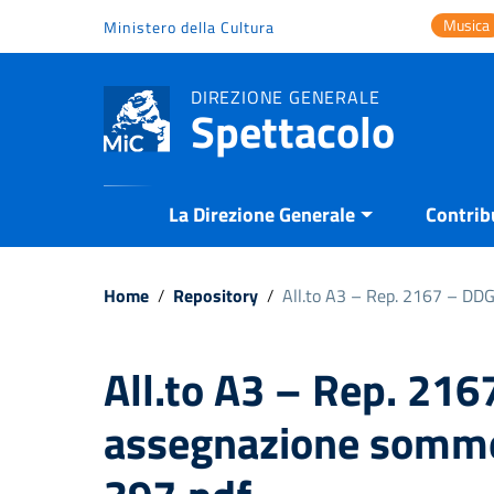
Vai ai contenuti
Musica
Ministero della Cultura
Vai al menu di navigazione
Vai al footer
DIREZIONE GENERALE
Spettacolo
La Direzione Generale
Contrib
Home
/
Repository
/
All.to A3 – Rep. 2167 – DD
All.to A3 – Rep. 21
assegnazione somm