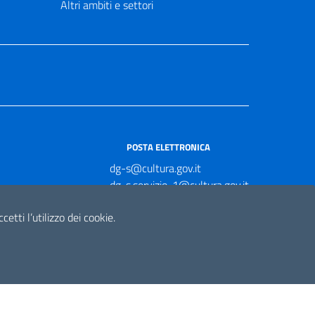
Altri ambiti e settori
POSTA ELETTRONICA
dg-s@cultura.gov.it
dg-s.servizio-1@cultura.gov.it
dg-s.servizio-2@cultura.gov.it
etti l’utilizzo dei cookie.
dg-s.servizio-3@cultura.gov.it