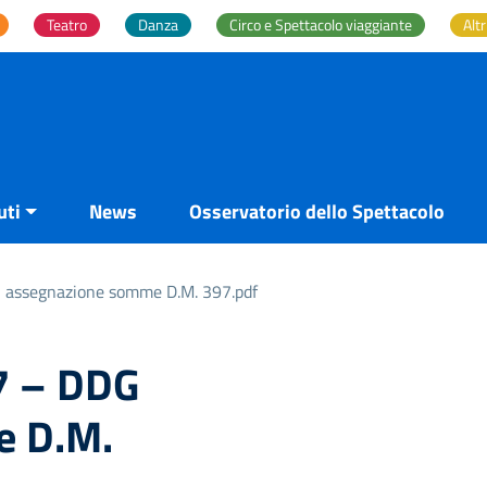
Teatro
Danza
Circo e Spettacolo viaggiante
Altr
uti
News
Osservatorio dello Spettacolo
G assegnazione somme D.M. 397.pdf
67 – DDG
e D.M.