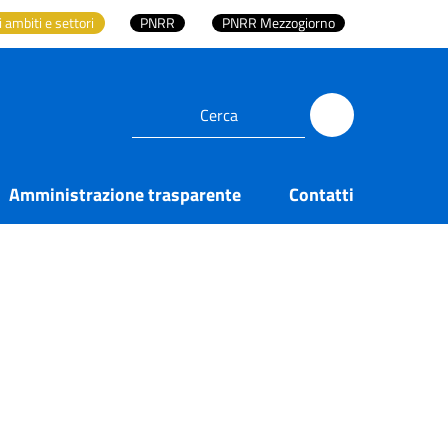
i ambiti e settori
PNRR
PNRR Mezzogiorno
Amministrazione trasparente
Contatti