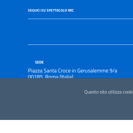
SEGUICI SU SPETTACOLO MIC
SEDE
Piazza Santa Croce in Gerusalemme 9/a
00185, Roma (Italia)
Questo sito utilizza cooki
UFFICIO ACCETTAZIONE, SMISTAMENTO E TRASPORTO D
Orari apertura al pubblico 9:00 - 13:00 , 14:00 - 15:0