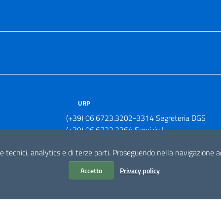
URP
(+39) 06.6723.3202-3314 Segreteria DGS
(+39) 06.6723.3364 Servizio I
(+39) 06.6723.3379 Servizio II
e tecnici, analytics e di terze parti. Proseguendo nella navigazione acc
Accetto
Privacy policy
ELLA CORRISPONDENZA
0