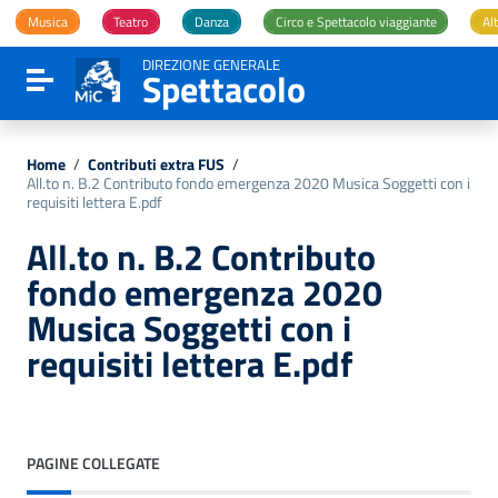
Vai ai contenuti
Musica
Teatro
Danza
Circo e Spettacolo viaggiante
Alt
Vai al menu di navigazione
Vai al footer
DIREZIONE GENERALE
Spettacolo
Attiva / disattiva la navigazione
Home
/
Contributi extra FUS
/
All.to n. B.2 Contributo fondo emergenza 2020 Musica Soggetti con i
requisiti lettera E.pdf
All.to n. B.2 Contributo
fondo emergenza 2020
Musica Soggetti con i
requisiti lettera E.pdf
PAGINE COLLEGATE