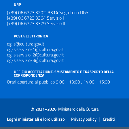
URP
(+39) 06.6723.3202-3314 Segreteria DGS
(+39) 06.6723.3364 Servizio I
(+39) 06.6723.3379 Servizio II
POSTA ELETTRONICA
dg-s@cultura.gov.it
dg-s.servizio-1@cultura.gov.it
dg-s.servizio-2@cultura.gov.it
dg-s.servizio-3@cultura.gov.it
UFFICIO ACCETTAZIONE, SMISTAMENTO E TRASPORTO DELLA
CORRISPONDENZA
Orari apertura al pubblico 9:00 - 13:00 , 14:00 - 15:00
©
2021–2026
, Ministero della Cultura
Sezione Link Utili
|
|
|
Loghi ministeriali e loro utilizzo
Privacy policy
Crediti
|
Contatti
Accessibilità