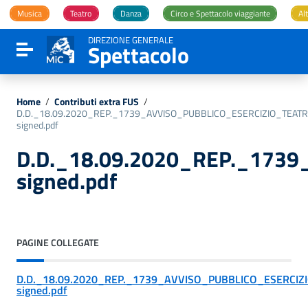
Vai ai contenuti
Musica
Teatro
Danza
Circo e Spettacolo viaggiante
Alt
Vai al menu di navigazione
Vai al footer
DIREZIONE GENERALE
Spettacolo
Attiva / disattiva la navigazione
Home
/
Contributi extra FUS
/
D.D._18.09.2020_REP._1739_AVVISO_PUBBLICO_ESERCIZIO_TEAT
signed.pdf
D.D._18.09.2020_REP._173
signed.pdf
PAGINE COLLEGATE
D.D._18.09.2020_REP._1739_AVVISO_PUBBLICO_ESERCIZ
signed.pdf