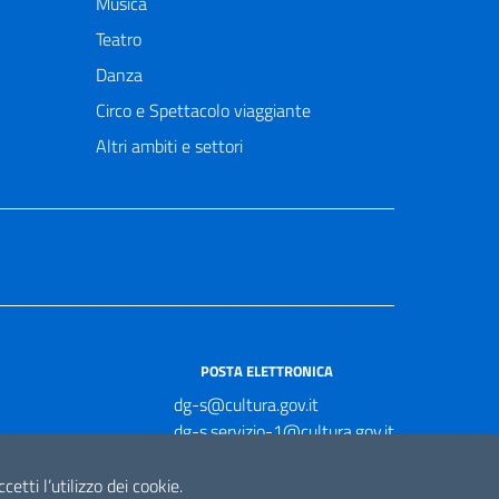
Musica
Teatro
Danza
Circo e Spettacolo viaggiante
Altri ambiti e settori
POSTA ELETTRONICA
dg-s@cultura.gov.it
dg-s.servizio-1@cultura.gov.it
dg-s.servizio-2@cultura.gov.it
dg-s.servizio-3@cultura.gov.it
etti l’utilizzo dei cookie.