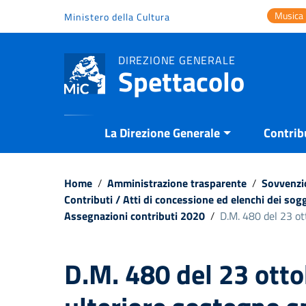
Vai ai contenuti
Musica
Ministero della Cultura
Vai al menu di navigazione
Vai al footer
DIREZIONE GENERALE
Spettacolo
La Direzione Generale
Contrib
Home
/
Amministrazione trasparente
/
Sovvenzio
Contributi / Atti di concessione ed elenchi dei sogg
Assegnazioni contributi 2020
/
D.M. 480 del 23 ot
D.M. 480 del 23 ott