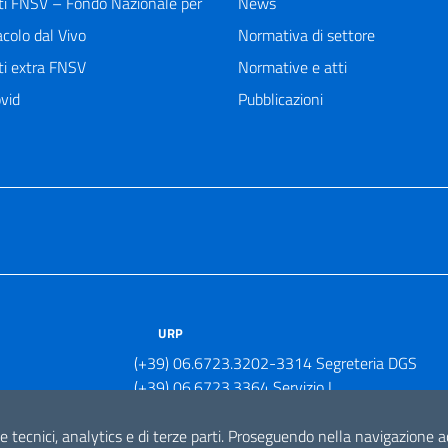
ti FNSV – Fondo Nazionale per
News
acolo dal Vivo
Normativa di settore
ti extra FNSV
Normative e atti
vid
Pubblicazioni
URP
(+39) 06.6723.3202-3314 Segreteria DGS
(+39) 06.6723.3364 Servizio I
(+39) 06.6723.3379 Servizio II
e tecnici, analytics e di terze parti. Proseguendo nella navigazione acc