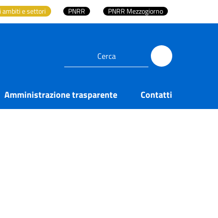
i ambiti e settori
PNRR
PNRR Mezzogiorno
Amministrazione trasparente
Contatti