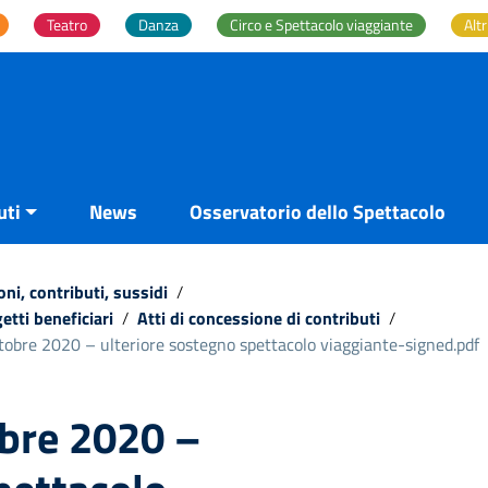
Teatro
Danza
Circo e Spettacolo viaggiante
Altr
uti
News
Osservatorio dello Spettacolo
ni, contributi, sussidi
/
etti beneficiari
/
Atti di concessione di contributi
/
tobre 2020 – ulteriore sostegno spettacolo viaggiante-signed.pdf
obre 2020 –