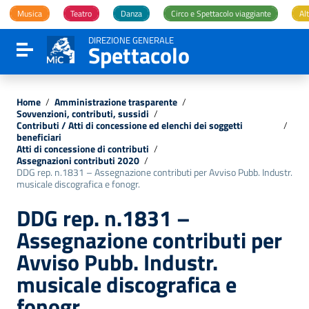
Vai ai contenuti
Musica
Teatro
Danza
Circo e Spettacolo viaggiante
Alt
Vai al menu di navigazione
Vai al footer
DIREZIONE GENERALE
Spettacolo
Attiva / disattiva la navigazione
Home
/
Amministrazione trasparente
/
Sovvenzioni, contributi, sussidi
/
Contributi / Atti di concessione ed elenchi dei soggetti
/
beneficiari
Atti di concessione di contributi
/
Assegnazioni contributi 2020
/
DDG rep. n.1831 – Assegnazione contributi per Avviso Pubb. Industr.
musicale discografica e fonogr.
DDG rep. n.1831 –
Assegnazione contributi per
Avviso Pubb. Industr.
musicale discografica e
fonogr.