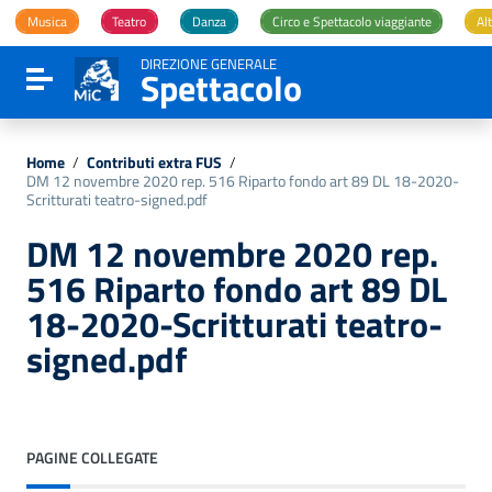
Vai ai contenuti
Musica
Teatro
Danza
Circo e Spettacolo viaggiante
Alt
Vai al menu di navigazione
Vai al footer
DIREZIONE GENERALE
Spettacolo
Attiva / disattiva la navigazione
Home
/
Contributi extra FUS
/
DM 12 novembre 2020 rep. 516 Riparto fondo art 89 DL 18-2020-
Scritturati teatro-signed.pdf
DM 12 novembre 2020 rep.
516 Riparto fondo art 89 DL
18-2020-Scritturati teatro-
signed.pdf
PAGINE COLLEGATE