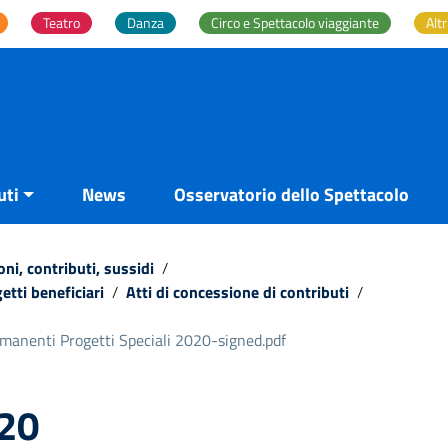
Teatro
Danza
Circo e Spettacolo viaggiante
Altr
uti
News
Osservatorio dello Spettacolo
ni, contributi, sussidi
/
etti beneficiari
/
Atti di concessione di contributi
/
anenti Progetti Speciali 2020-signed.pdf
20