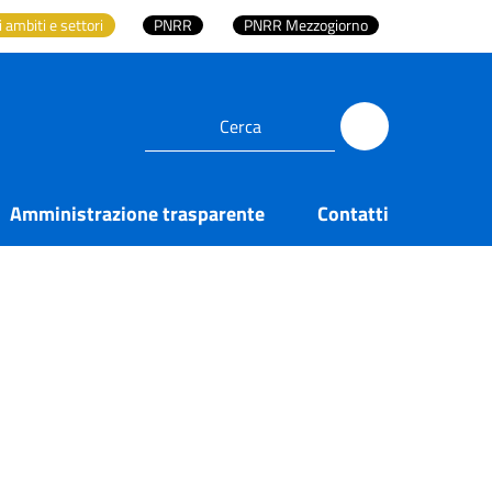
i ambiti e settori
PNRR
PNRR Mezzogiorno
Amministrazione trasparente
Contatti