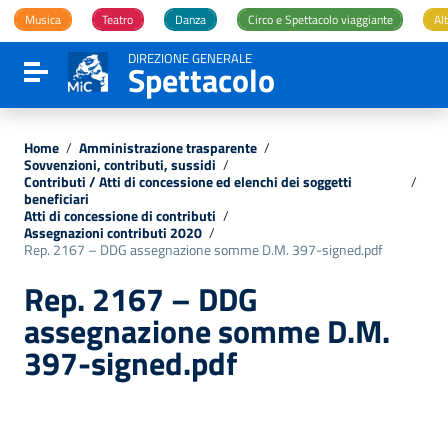
Vai ai contenuti
Musica
Teatro
Danza
Circo e Spettacolo viaggiante
Alt
Vai al menu di navigazione
Vai al footer
DIREZIONE GENERALE
Spettacolo
Attiva / disattiva la navigazione
Home
/
Amministrazione trasparente
/
Sovvenzioni, contributi, sussidi
/
Contributi / Atti di concessione ed elenchi dei soggetti
/
beneficiari
Atti di concessione di contributi
/
Assegnazioni contributi 2020
/
Rep. 2167 – DDG assegnazione somme D.M. 397-signed.pdf
Rep. 2167 – DDG
assegnazione somme D.M.
397-signed.pdf