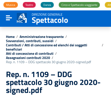
Vai ai contenuti
Musica
Teatro
Danza
Circo e Spettacolo viaggiante
Alt
Vai al menu di navigazione
Vai al footer
DIREZIONE GENERALE
Spettacolo
Attiva / disattiva la navigazione
Home
/
Amministrazione trasparente
/
Sovvenzioni, contributi, sussidi
/
Contributi / Atti di concessione ed elenchi dei soggetti
/
beneficiari
Atti di concessione di contributi
/
Assegnazioni contributi 2020
/
Rep. n. 1109 – DDG spettacolo 30 giugno 2020-signed.pdf
Rep. n. 1109 – DDG
spettacolo 30 giugno 2020-
signed.pdf