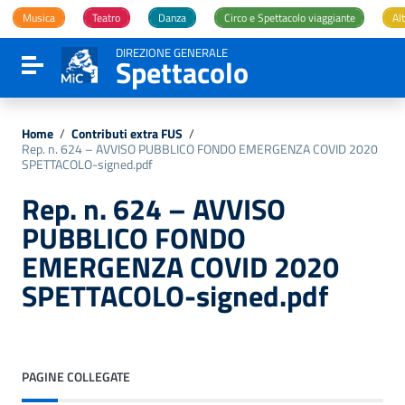
Vai ai contenuti
Musica
Teatro
Danza
Circo e Spettacolo viaggiante
Alt
Vai al menu di navigazione
Vai al footer
DIREZIONE GENERALE
Spettacolo
Attiva / disattiva la navigazione
Home
/
Contributi extra FUS
/
Rep. n. 624 – AVVISO PUBBLICO FONDO EMERGENZA COVID 2020
SPETTACOLO-signed.pdf
Rep. n. 624 – AVVISO
PUBBLICO FONDO
EMERGENZA COVID 2020
SPETTACOLO-signed.pdf
PAGINE COLLEGATE