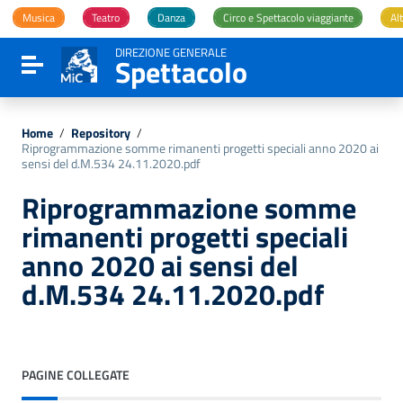
Vai ai contenuti
Musica
Teatro
Danza
Circo e Spettacolo viaggiante
Alt
Vai al menu di navigazione
Vai al footer
DIREZIONE GENERALE
Spettacolo
Attiva / disattiva la navigazione
Home
/
Repository
/
Riprogrammazione somme rimanenti progetti speciali anno 2020 ai
sensi del d.M.534 24.11.2020.pdf
Riprogrammazione somme
rimanenti progetti speciali
anno 2020 ai sensi del
d.M.534 24.11.2020.pdf
PAGINE COLLEGATE